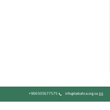
966505677575+
info@taibahca.org.sa