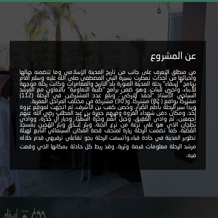
عن المشروع
من منطلق التعرف على جانب من تاريخ المدينة الإسلامي وما تتضمنه جبالها
وأحيائها من أحداث تعطرت بسيرة النبي المصطفى صلى الله عليه وسلم أقام
برنامج " إسقاء" رحلة المدينة المنورة بلد التاريخ والمغامرات وكانت رحلة موجهة
للأبناء، وأخرى للبنات، وهو ضمن برامج "طيبة التعاونية" بالتعاون مع المرشد
السياحي الأستاذ "أحمد التركي"، وبلغ عدد المشتركين في الرحلة (112)
مشتركًا بواقع ( 82) مشتركًا، و( 30) مشتركة من مختلف المراحل العمرية.
وبدأ سير الرحلة بأُطُم الصِّرار، وحصن كعب بن الأشرف، ثم اتجهت لموقع غزوة
أُحُد، ومكان دفن شهداء الغزوة وفيهم حمزة بن عبد المطلب رضي الله عنهم
أجمعين، ثم وادي العَقِيق، وجبل أَنْعُم وحَرَّة السُّقْيَا، وديار آلِ خُدْرَة، ووادي
بُطْحِان الذي هو على ترعة من ترع الجنة، وبئر عَــذْق وبئر الهَجِين بمسجد
العُصْبَة، كما تضمنت الرحلة زيارة لمتحف قصة المكان السينمائي التابع لهيئة
تطوير المدينة في جادة قباء.
واتسمت الرحلة بجو تفاعلي ترفيهي قدم خلاله
مرشد الرحلة معلومات قيمة وثرية، وقد ربط كل حادثة بمكانها الذي وقعت
فيه.